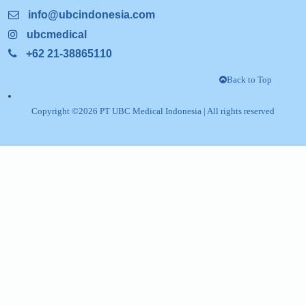
UBC Medical Indonesia
Indonesia's Leading Medical
Diagnostic Company
Head Office
PT UBC Medical Indonesia, Kawasan Indus
Pulogadung,
Gedung Etana Lt.3, Jl. Rawagelam V L, No Kav