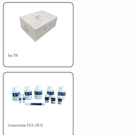
kesehatan
Sakit TBC berulang serta mempunyai riwayat mendapatkan pengobatan
Datang dari wilayah yang mempunyai beban TBC Resistan obat yang tin
Kontak erat dengan seseorang yang sakit TBC Resistan Obat, TBC MD
XDR.
Oleh karena itu diperlukan pemeriksaan MDR TB
Product