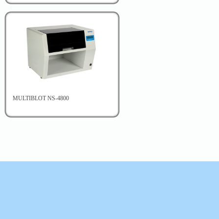
Ina TB
Genoscholar PZA-TB II